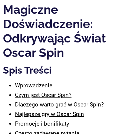
Magiczne
Doświadczenie:
Odkrywając Świat
Oscar Spin
Spis Treści
Wprowadzenie
Czym jest Oscar Spin?
Dlaczego warto grać w Oscar Spin?
Najlepsze gry w Oscar Spin
Promocje i bonifikaty
Często zadawane pytania