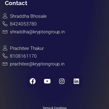
Contact
Shraddha Bhosale
8424053780
shraddha@kryptongroup.in
Prachitee Thakur
8108161170
prachitee@kryptongroup.in
Terms & Condition