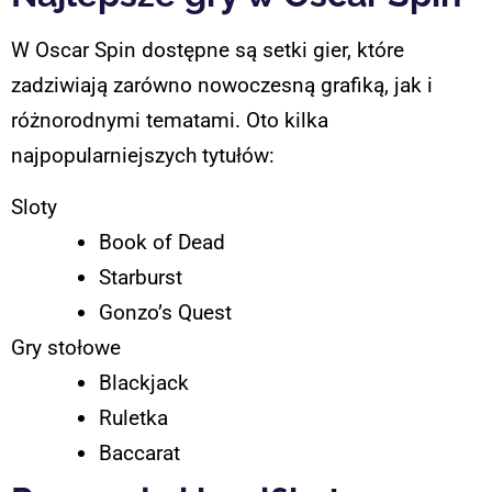
W Oscar Spin dostępne są setki gier, które
zadziwiają zarówno nowoczesną grafiką, jak i
różnorodnymi tematami. Oto kilka
najpopularniejszych tytułów:
Sloty
Book of Dead
Starburst
Gonzo’s Quest
Gry stołowe
Blackjack
Ruletka
Baccarat