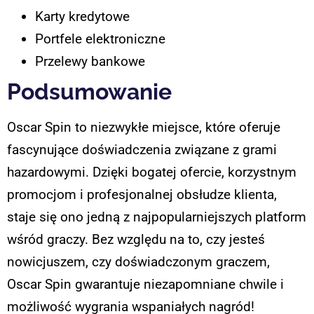
Karty kredytowe
Portfele elektroniczne
Przelewy bankowe
Podsumowanie
Oscar Spin to niezwykłe miejsce, które oferuje
fascynujące doświadczenia związane z grami
hazardowymi. Dzięki bogatej ofercie, korzystnym
promocjom i profesjonalnej obsłudze klienta,
staje się ono jedną z najpopularniejszych platform
wśród graczy. Bez względu na to, czy jesteś
nowicjuszem, czy doświadczonym graczem,
Oscar Spin gwarantuje niezapomniane chwile i
możliwość wygrania wspaniałych nagród!