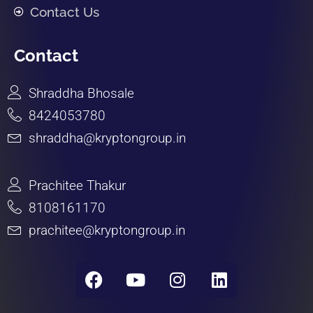
Contact Us
Contact
Shraddha Bhosale
8424053780
shraddha@kryptongroup.in
Prachitee Thakur
8108161170
prachitee@kryptongroup.in