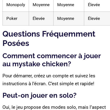
Monopoly
Moyenne
Moyenne
Élevée
Poker
Élevée
Moyenne
Élevée
Questions Fréquemment
Posées
Comment commencer à jouer
au mystake chicken?
Pour démarrer, créez un compte et suivez les
instructions à l’écran. C’est simple et rapide!
Peut-on jouer en solo?
Oui, le jeu propose des modes solo, mais l’aspect