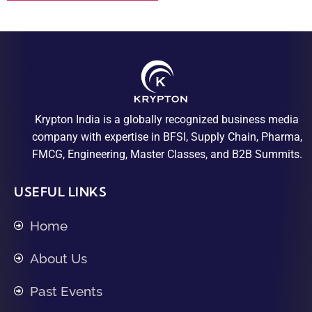
Krypton India is a globally recognized business media
company with expertise in BFSI, Supply Chain, Pharma,
FMCG, Engineering, Master Classes, and B2B Summits.
USEFUL LINKS
Home
About Us
Past Events