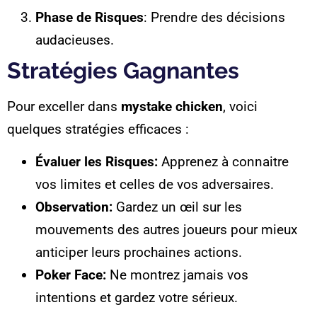
Phase de Risques
: Prendre des décisions
audacieuses.
Stratégies Gagnantes
Pour exceller dans
mystake chicken
, voici
quelques stratégies efficaces :
Évaluer les Risques:
Apprenez à connaitre
vos limites et celles de vos adversaires.
Observation:
Gardez un œil sur les
mouvements des autres joueurs pour mieux
anticiper leurs prochaines actions.
Poker Face:
Ne montrez jamais vos
intentions et gardez votre sérieux.