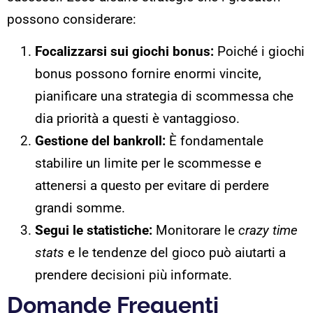
possono considerare:
Focalizzarsi sui giochi bonus:
Poiché i giochi
bonus possono fornire enormi vincite,
pianificare una strategia di scommessa che
dia priorità a questi è vantaggioso.
Gestione del bankroll:
È fondamentale
stabilire un limite per le scommesse e
attenersi a questo per evitare di perdere
grandi somme.
Segui le statistiche:
Monitorare le
crazy time
stats
e le tendenze del gioco può aiutarti a
prendere decisioni più informate.
Domande Frequenti