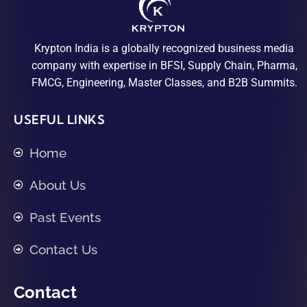
Krypton India is a globally recognized business media
company with expertise in BFSI, Supply Chain, Pharma,
FMCG, Engineering, Master Classes, and B2B Summits.
USEFUL LINKS
Home
About Us
Past Events
Contact Us
Contact