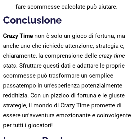
fare scommesse calcolate può aiutare.
Conclusione
Crazy Time
non è solo un gioco di fortuna, ma
anche uno che richiede attenzione, strategia e,
chiaramente, la comprensione delle
crazy time
stats
. Sfruttare questi dati e adattare le proprie
scommesse può trasformare un semplice
passatempo in un’esperienza potenzialmente
redditizia. Con un pizzico di fortuna e le giuste
strategie, il mondo di Crazy Time promette di
essere un’avventura emozionante e coinvolgente
per tutti i giocatori!