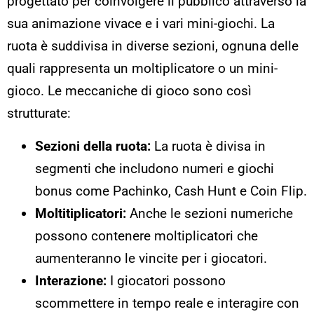
progettato per coinvolgere il pubblico attraverso la
sua animazione vivace e i vari mini-giochi. La
ruota è suddivisa in diverse sezioni, ognuna delle
quali rappresenta un moltiplicatore o un mini-
gioco. Le meccaniche di gioco sono così
strutturate:
Sezioni della ruota:
La ruota è divisa in
segmenti che includono numeri e giochi
bonus come Pachinko, Cash Hunt e Coin Flip.
Moltitiplicatori:
Anche le sezioni numeriche
possono contenere moltiplicatori che
aumenteranno le vincite per i giocatori.
Interazione:
I giocatori possono
scommettere in tempo reale e interagire con