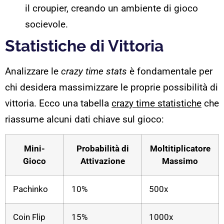
il croupier, creando un ambiente di gioco
socievole.
Statistiche di Vittoria
Analizzare le
crazy time stats
è fondamentale per
chi desidera massimizzare le proprie possibilità di
vittoria. Ecco una tabella
crazy time statistiche
che
riassume alcuni dati chiave sul gioco:
Mini-
Probabilità di
Moltitiplicatore
Gioco
Attivazione
Massimo
Pachinko
10%
500x
Coin Flip
15%
1000x