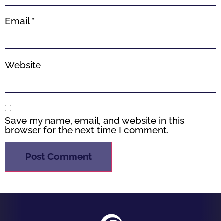
Email
*
Website
Save my name, email, and website in this
browser for the next time I comment.