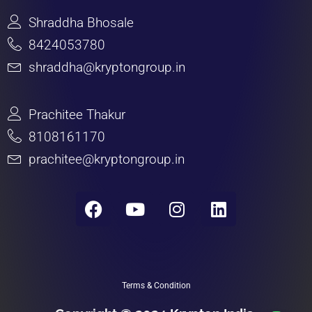
Shraddha Bhosale
8424053780
shraddha@kryptongroup.in
Prachitee Thakur
8108161170
prachitee@kryptongroup.in
Terms & Condition