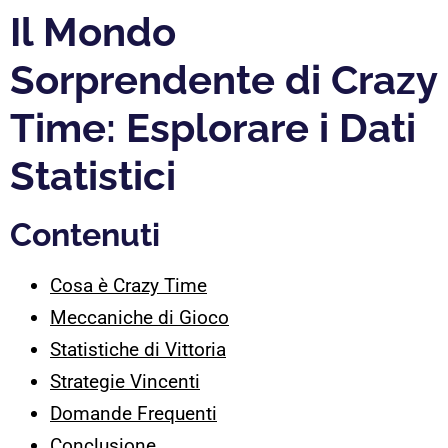
Il Mondo
Sorprendente di Crazy
Time: Esplorare i Dati
Statistici
Contenuti
Cosa è Crazy Time
Meccaniche di Gioco
Statistiche di Vittoria
Strategie Vincenti
Domande Frequenti
Conclusione