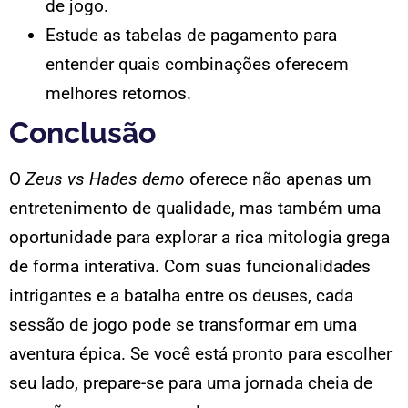
de jogo.
Estude as tabelas de pagamento para
entender quais combinações oferecem
melhores retornos.
Conclusão
O
Zeus vs Hades demo
oferece não apenas um
entretenimento de qualidade, mas também uma
oportunidade para explorar a rica mitologia grega
de forma interativa. Com suas funcionalidades
intrigantes e a batalha entre os deuses, cada
sessão de jogo pode se transformar em uma
aventura épica. Se você está pronto para escolher
seu lado, prepare-se para uma jornada cheia de