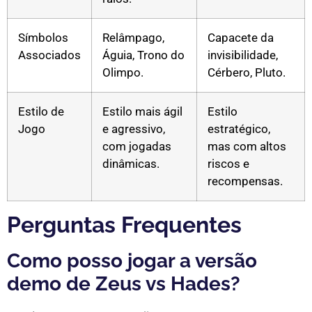
Símbolos
Relâmpago,
Capacete da
Associados
Águia, Trono do
invisibilidade,
Olimpo.
Cérbero, Pluto.
Estilo de
Estilo mais ágil
Estilo
Jogo
e agressivo,
estratégico,
com jogadas
mas com altos
dinâmicas.
riscos e
recompensas.
Perguntas Frequentes
Como posso jogar a versão
demo de Zeus vs Hades?