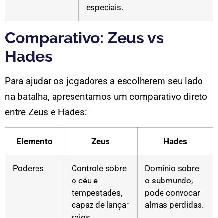
especiais.
Comparativo: Zeus vs
Hades
Para ajudar os jogadores a escolherem seu lado
na batalha, apresentamos um comparativo direto
entre Zeus e Hades:
Elemento
Zeus
Hades
Poderes
Controle sobre
Domínio sobre
o céu e
o submundo,
tempestades,
pode convocar
capaz de lançar
almas perdidas.
raios.