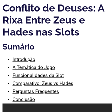
Conflito de Deuses: A
Rixa Entre Zeus e
Hades nas Slots
Sumário
Introdução
A Temática do Jogo
Funcionalidades da Slot
Comparativo: Zeus vs Hades
Perguntas Frequentes
Conclusão