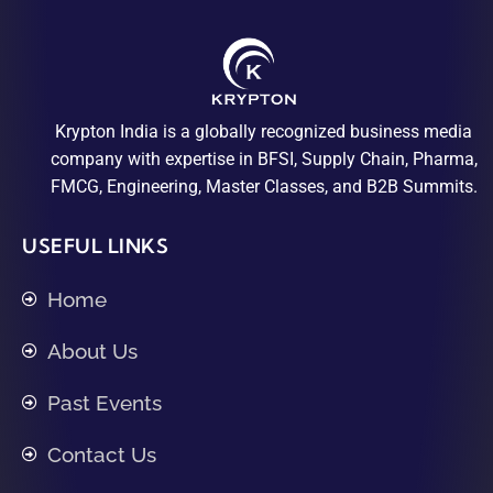
Krypton India is a globally recognized business media
company with expertise in BFSI, Supply Chain, Pharma,
FMCG, Engineering, Master Classes, and B2B Summits.
USEFUL LINKS
Home
About Us
Past Events
Contact Us