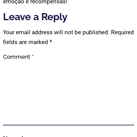
emoção e recompensas!
Leave a Reply
Your email address will not be published.
Required
fields are marked
*
Comment
*