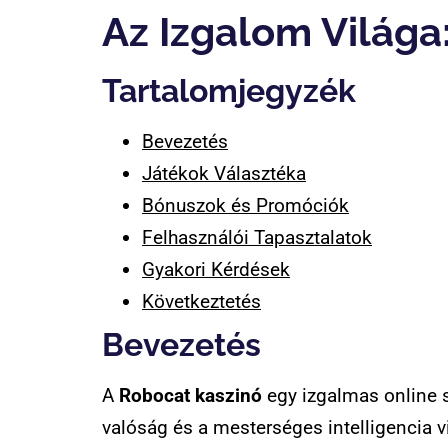
Az Izgalom Világ
Tartalomjegyzék
Bevezetés
Játékok Választéka
Bónuszok és Promóciók
Felhasználói Tapasztalatok
Gyakori Kérdések
Következtetés
Bevezetés
A
Robocat kaszinó
egy izgalmas online s
valóság és a mesterséges intelligencia v