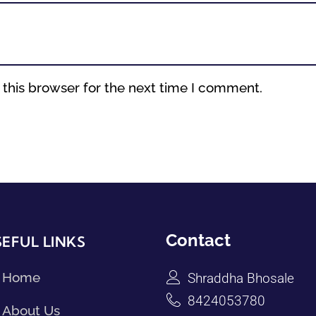
this browser for the next time I comment.
Contact
EFUL LINKS
Home
Shraddha Bhosale
8424053780
About Us