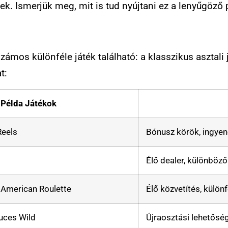
k. Ismerjük meg, mit is tud nyújtani ez a lenyűgöző 
számos különféle játék található: a klasszikus asztal
t:
Példa Játékok
Reels
Bónusz körök, ingye
Élő dealer, különböző
 American Roulette
Élő közvetítés, külön
euces Wild
Újraosztási lehetősé