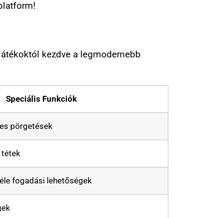
platform!
i játékoktól kezdve a legmodernebb
Speciális Funkciók
nes pörgetések
 tétek
féle fogadási lehetőségek
gek