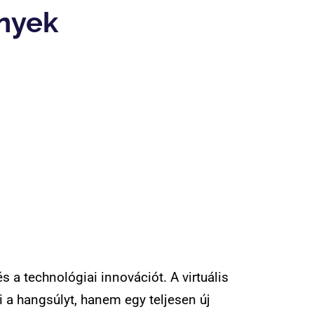
ények
 a technológiai innovációt. A virtuális
 a hangsúlyt, hanem egy teljesen új