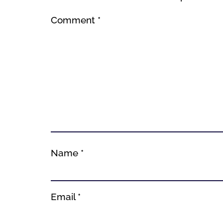
Comment
*
Name
*
Email
*