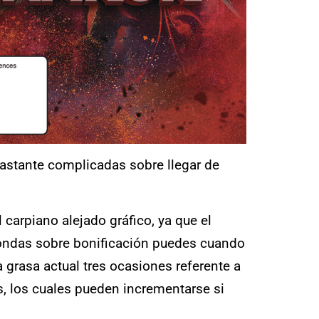
bastante complicadas sobre llegar de
 carpiano alejado gráfico, ya que el
s rondas sobre bonificación puedes cuando
a grasa actual tres ocasiones referente a
s, los cuales pueden incrementarse si