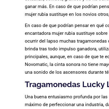
ganar más. En caso de que podrían pensa
mujer rubia sustituye en los novios otros
En caso de que podrían pensar en qué co
encantadora mujer rubia sustituye sobre 
ocurrir del lapso muchas tragamonedas d
brinda tras todo impulso ganadora, utili
principales, aunque, en caso de que te 
Novomatic, la cinta sonora no tiene may
una sonido de los ascensores durante t
Tragamonedas Lucky L
Una buena entusiasmo profunda por las c
máximo de perfeccionar una industria, dá