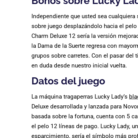
Bonos sobre Lucky Lad
Independiente que usted sea cualquiera 
sobre juego desplazándolo hacia el pel
Charm Deluxe 12 serí­a la versión mejor
la Dama de la Suerte regresa con mayorm
grupos sobre carretes. Con el pasar del 
en duda desde nuestro inicial vuelta.
Datos del juego
La máquina tragaperras Lucky Lady’s
bla
Deluxe desarrollada y lanzada para Nov
basada sobre la fortuna, cuenta con 5 c
el pelo 12 líneas de pago. Lucky Lady, u
esparcimiento, serí­a el símbolo más pro