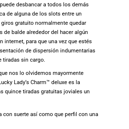
l puede desbancar a todos los demás
a de alguna de los slots entre un
2 giros gratuito normalmente quedar
s de balde alrededor del hacer algún
n internet, para que una vez que estés
resentación de dispersión indumentarias
 tiradas sin cargo.
e que nos lo olvidemos mayormente
 Lucky Lady’s Charm™ deluxe es la
s quince tiradas gratuitas joviales un
con suerte así­ como que perfil con una