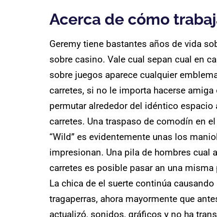
Acerca de cómo trabaj
Geremy tiene bastantes años de vida sobr
sobre casino. Vale cual sepan cual en ca
sobre juegos aparece cualquier emblema 
carretes, si no le importa hacerse amiga 
permutar alrededor del idéntico espacio
carretes. Una traspaso de comodín en el
“Wild” es evidentemente unas los mani
impresionan. Una pila de hombres cual a
carretes es posible pasar an una misma 
La chica de el suerte continúa causando
tragaperras, ahora mayormente que antes
actualizó, sonidos, gráficos y no ha tra