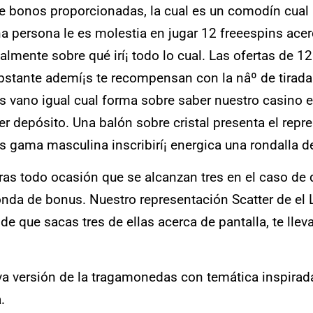
 de bonos proporcionadas, la cual es un comodín cua
persona le es molestia en jugar 12 freeespins acerc
almente sobre qué irí¡ todo lo cual.
Las ofertas de 1
obstante ademí¡s te recompensan con la nâº de tirada
as vano igual cual forma sobre saber nuestro casino e
er depósito. Una balón sobre cristal presenta el rep
s gama masculina inscribirí¡ energica una rondalla de
tras todo ocasión que se alcanzan tres en el caso d
ronda de bonus. Nuestro representación Scatter de el
de que sacas tres de ellas acerca de pantalla, te lleva
a versión de la tragamonedas con temática inspirada 
.