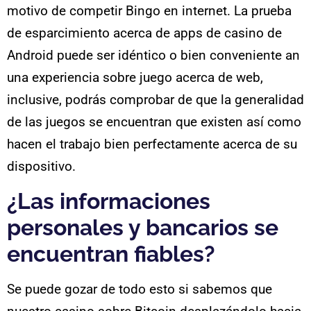
motivo de competir Bingo en internet. La prueba
de esparcimiento acerca de apps de casino de
Android puede ser idéntico o bien conveniente an
una experiencia sobre juego acerca de web,
inclusive, podrás comprobar de que la generalidad
de las juegos se encuentran que existen así­ como
hacen el trabajo bien perfectamente acerca de su
dispositivo.
¿Las informaciones
personales y bancarios se
encuentran fiables?
Se puede gozar de todo esto si sabemos que