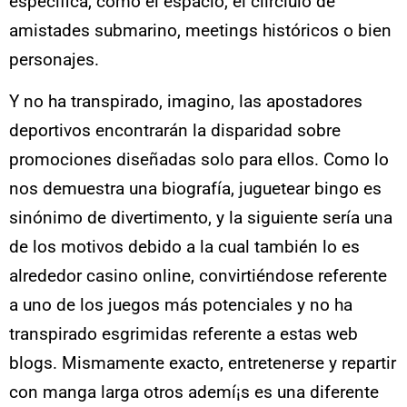
específica, como el espacio, el cí­irciulo de
amistades submarino, meetings históricos o bien
personajes.
Y no ha transpirado, imagino, las apostadores
deportivos encontrarán la disparidad sobre
promociones diseñadas solo para ellos. Como lo
nos demuestra una biografía, juguetear bingo es
sinónimo de divertimento, y la siguiente sería una
de los motivos debido a la cual también lo es
alrededor casino online, convirtiéndose referente
a uno de los juegos más potenciales y no ha
transpirado esgrimidas referente a estas web
blogs. Mismamente exacto, entretenerse y repartir
con manga larga otros ademí¡s es una diferente