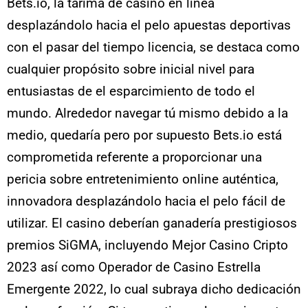
Bets.io, la tarima de casino en línea
desplazándolo hacia el pelo apuestas deportivas
con el pasar del tiempo licencia, se destaca como
cualquier propósito sobre inicial nivel para
entusiastas de el esparcimiento de todo el
mundo. Alrededor navegar tú mismo debido a la
medio, quedaría pero por supuesto Bets.io está
comprometida referente a proporcionar una
pericia sobre entretenimiento online auténtica,
innovadora desplazándolo hacia el pelo fácil de
utilizar. El casino deberían ganadería prestigiosos
premios SiGMA, incluyendo Mejor Casino Cripto
2023 así­ como Operador de Casino Estrella
Emergente 2022, lo cual subraya dicho dedicación