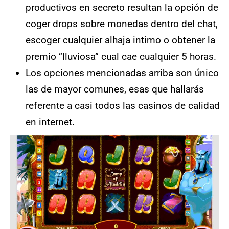
productivos en secreto resultan la opción de
coger drops sobre monedas dentro del chat,
escoger cualquier alhaja intimo o obtener la
premio “lluviosa” cual cae cualquier 5 horas.
Los opciones mencionadas arriba son único
las de mayor comunes, esas que hallarás
referente a casi todos las casinos de calidad
en internet.