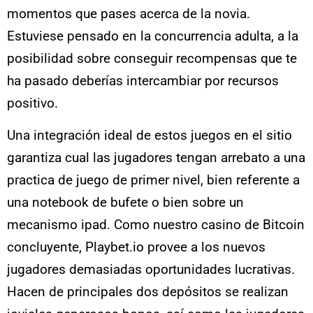
momentos que pases acerca de la novia.
Estuviese pensado en la concurrencia adulta, a la
posibilidad sobre conseguir recompensas que te
ha pasado deberías intercambiar por recursos
positivo.
Una integración ideal de estos juegos en el sitio
garantiza cual las jugadores tengan arrebato a una
practica de juego de primer nivel, bien referente a
una notebook de bufete o bien sobre un
mecanismo ipad. Como nuestro casino de Bitcoin
concluyente, Playbet.io provee a los nuevos
jugadores demasiadas oportunidades lucrativas.
Hacen de principales dos depósitos se realizan