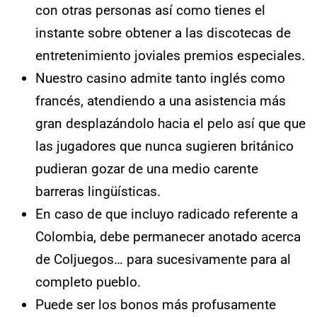
con otras personas así­ como tienes el
instante sobre obtener a las discotecas de
entretenimiento joviales premios especiales.
Nuestro casino admite tanto inglés como
francés, atendiendo a una asistencia más
gran desplazándolo hacia el pelo así que que
las jugadores que nunca sugieren británico
pudieran gozar de una medio carente
barreras lingüísticas.
En caso de que incluyo radicado referente a
Colombia, debe permanecer anotado acerca
de Coljuegos… para sucesivamente para al
completo pueblo.
Puede ser los bonos más profusamente