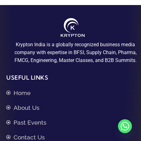
Krypton India is a globally recognized business media
company with expertise in BFSI, Supply Chain, Pharma,
FMCG, Engineering, Master Classes, and B2B Summits.
USEFUL LINKS
Home
About Us
Past Events
Contact Us