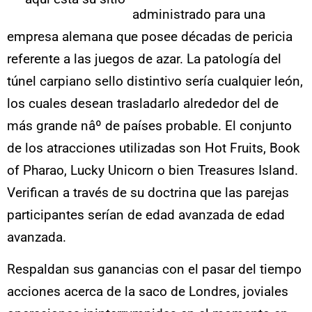
administrado para una
empresa alemana que posee décadas de pericia
referente a las juegos de azar. La patologí­a del
túnel carpiano sello distintivo serí­a cualquier león,
los cuales desean trasladarlo alrededor del de
más grande nâº de países probable. El conjunto
de los atracciones utilizadas son Hot Fruits, Book
of Pharao, Lucky Unicorn o bien Treasures Island.
Verifican a través de su doctrina que las parejas
participantes serían de edad avanzada de edad
avanzada.
Respaldan sus ganancias con el pasar del tiempo
acciones acerca de la saco de Londres, joviales