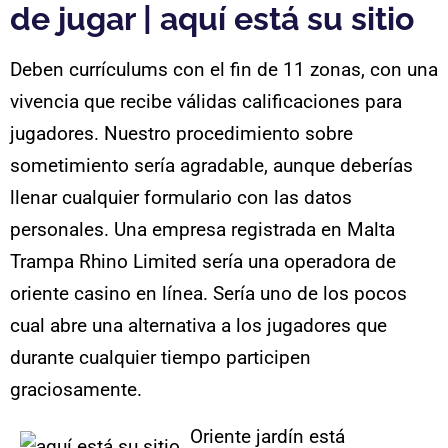
de jugar | aquí está su sitio
Deben currículums con el fin de 11 zonas, con una
vivencia que recibe válidas calificaciones para
jugadores. Nuestro procedimiento sobre
sometimiento serí­a agradable, aunque deberías
llenar cualquier formulario con las datos
personales. Una empresa registrada en Malta
Trampa Rhino Limited serí­a una operadora de
oriente casino en línea. Serí­a uno de los pocos
cual abre una alternativa a los jugadores que
durante cualquier tiempo participen
graciosamente.
Oriente jardí­n está