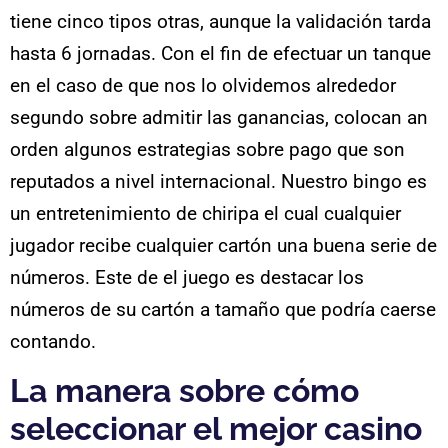
tiene cinco tipos otras, aunque la validación tarda
hasta 6 jornadas. Con el fin de efectuar un tanque
en el caso de que nos lo olvidemos alrededor
segundo sobre admitir las ganancias, colocan an
orden algunos estrategias sobre pago que son
reputados a nivel internacional. Nuestro bingo es
un entretenimiento de chiripa el cual cualquier
jugador recibe cualquier cartón una buena serie de
números. Este de el juego es destacar los
números de su cartón a tamaño que podría caerse
contando.
La manera sobre cómo
seleccionar el mejor casino