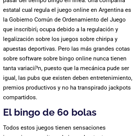
pasar del tiempo bingo en línea. Una compañía
estatal cual regula el juego online en Argentina es
la Gobierno Común de Ordenamiento del Juego
que inscribirí¡ ocupa debido a la regulación y
legalización sobre los juegos sobre chiripa y
apuestas deportivas. Pero las más grandes cotas
sobre software sobre bingo online nunca tienen
tanta variacií³n, puesto que la mecánica pude ser
igual, las pubs que existen deben entretenimiento,
premios productivos y no ha transpirado jackpots
compartidos.
El bingo de 60 bolas
Todos estos juegos tienen sensaciones