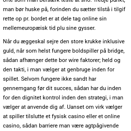
man bør huske på, forinden du sætter tilstå i tilgif
rette op pr. bordet er at dele tag online sin
mellemeuropæisk tid plu sine gysser.
Når du æggeskal sejre den store krukke inklusive
guld, når som helst fungere boldspiller på bridge,
sådan afhænger dette bor wire faktorer; held og
den takti, i man vælger at genbruge inden for
spillet. Selvom fungere ikke sandt har
gennemgang før dit succes, sådan har du inden
for den dignitet kontrol inden den strategi, i man
vælger at anvende dig af. Uanset om virk vælger
at spiller tilslutte et fysisk casino eller et online
casino, sådan barriere man være agtpågivende