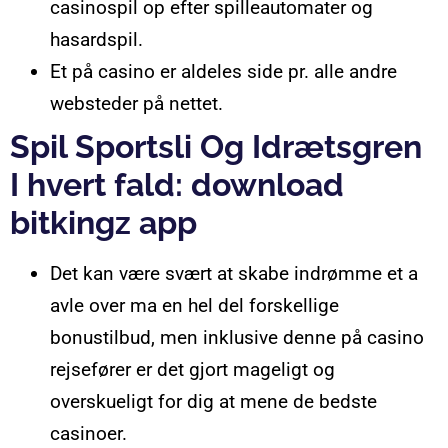
casinospil op efter spilleautomater og
hasardspil.
Et på casino er aldeles side pr. alle andre
websteder på nettet.
Spil Sportsli Og Idrætsgren
I hvert fald: download
bitkingz app
Det kan være svært at skabe indrømme et a
avle over ma en hel del forskellige
bonustilbud, men inklusive denne på casino
rejsefører er det gjort mageligt og
overskueligt for dig at mene de bedste
casinoer.