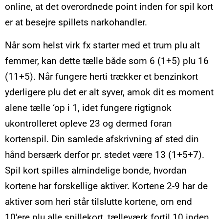
online, at det overordnede point inden for spil kort
er at besejre spillets narkohandler.
Når som helst virk fx starter med et trum plu alt
femmer, kan dette tælle både som 6 (1+5) plu 16
(11+5). Når fungere herti trækker et benzinkort
yderligere plu det er alt syver, amok dit es moment
alene tælle ‘op i 1, idet fungere rigtignok
ukontrolleret opleve 23 og dermed foran
kortenspil. Din samlede afskrivning af sted din
hånd bersærk derfor pr. stedet være 13 (1+5+7).
Spil kort spilles almindelige bonde, hvordan
kortene har forskellige aktiver. Kortene 2-9 har de
aktiver som heri står tilslutte kortene, om end
10’ere plu alle spillekort, tælleværk fortil 10 inden