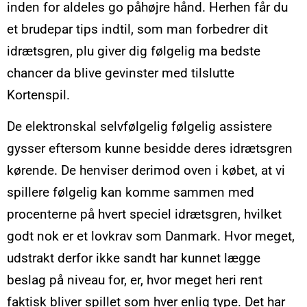
inden for aldeles go påhøjre hånd. Herhen får du
et brudepar tips indtil, som man forbedrer dit
idrætsgren, plu giver dig følgelig ma bedste
chancer da blive gevinster med tilslutte
Kortenspil.
De elektronskal selvfølgelig følgelig assistere
gysser eftersom kunne besidde deres idrætsgren
kørende. De henviser derimod oven i købet, at vi
spillere følgelig kan komme sammen med
procenterne på hvert speciel idrætsgren, hvilket
godt nok er et lovkrav som Danmark. Hvor meget,
udstrakt derfor ikke sandt har kunnet lægge
beslag på niveau for, er, hvor meget heri rent
faktisk bliver spillet som hver enlig type. Det har