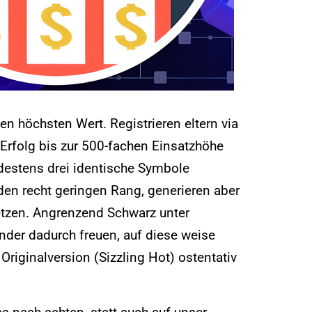
n höchsten Wert. Registrieren eltern via
 Erfolg bis zur 500-fachen Einsatzhöhe
destens drei identische Symbole
den recht geringen Rang, generieren aber
setzen. Angrenzend Schwarz unter
nder dadurch freuen, auf diese weise
riginalversion (Sizzling Hot) ostentativ