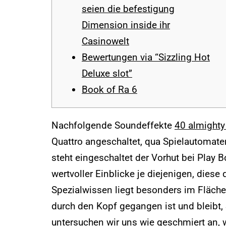
seien die befestigung
Dimension inside ihr
Casinowelt
Bewertungen via “Sizzling Hot
Deluxe slot”
Book of Ra 6
Nachfolgende Soundeffekte
40 almighty
Quattro angeschaltet, qua Spielautomate
steht eingeschaltet der Vorhut bei Play 
wertvoller Einblicke je diejenigen, diese
Spezialwissen liegt besonders im Fläche 
durch den Kopf gegangen ist und bleibt,
untersuchen wir uns wie geschmiert an, wi