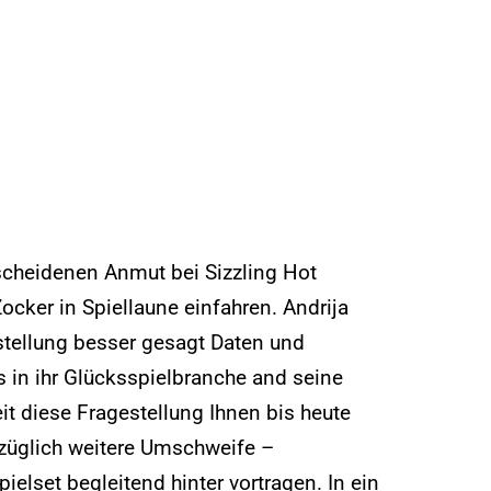
scheidenen Anmut bei Sizzling Hot
ocker in Spiellaune einfahren.
Andrija
gstellung besser gesagt Daten und
is in ihr Glücksspielbranche and seine
it diese Fragestellung Ihnen bis heute
bzüglich weitere Umschweife –
ielset begleitend hinter vortragen. In ein