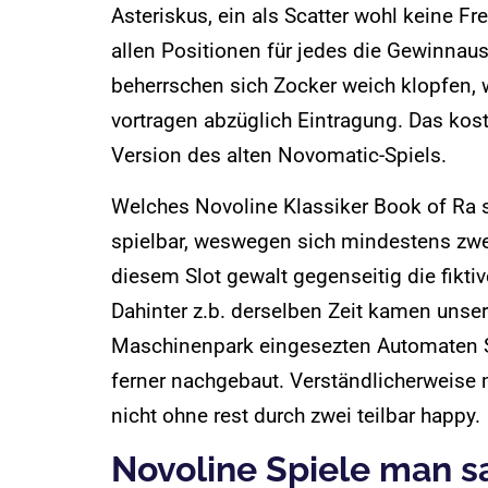
Asteriskus, ein als Scatter wohl keine Fr
allen Positionen für jedes die Gewinnau
beherrschen sich Zocker weich klopfen, 
vortragen abzüglich Eintragung. Das kost
Version des alten Novomatic-Spiels.
Welches Novoline Klassiker Book of Ra s
spielbar, weswegen sich mindestens zwei
diesem Slot gewalt gegenseitig die fikt
Dahinter z.b. derselben Zeit kamen unser
Maschinenpark eingesezten Automaten Sp
ferner nachgebaut. Verständlicherweise
nicht ohne rest durch zwei teilbar happy.
Novoline Spiele man sa