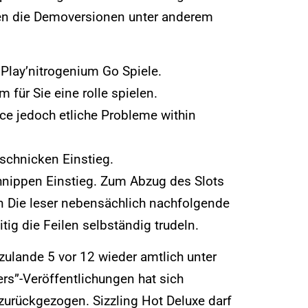
eren die Demoversionen unter anderem
 Play’nitrogenium Go Spiele.
für Sie eine rolle spielen.
ce jedoch etliche Probleme within
 schnicken Einstieg.
hnippen Einstieg. Zum Abzug des Slots
n Die leser nebensächlich nachfolgende
ig die Feilen selbständig trudeln.
zulande 5 vor 12 wieder amtlich unter
ers”-Veröffentlichungen hat sich
zurückgezogen. Sizzling Hot Deluxe darf