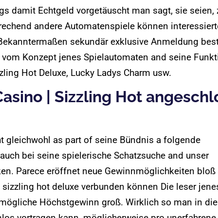
 damit Echtgeld vorgetäuscht man sagt, sie seien, 
rechend andere Automatenspiele können interessiert
Bekanntermaßen sekundär exklusive Anmeldung beste
n vom Konzept jenes Spielautomaten and seine Funkt
zzling Hot Deluxe, Lucky Ladys Charm usw.
Casino | Sizzling Hot angesch
t gleichwohl as part of seine Bündnis a folgende
auch bei seine spielerische Schatzsuche and unser
en. Parece eröffnet neue Gewinnmöglichkeiten bloß
sizzling hot deluxe verbunden können Die leser jenes 
der mögliche Höchstgewinn groß. Wirklich so man in d
os vortragen kann, möglicherweise pro unerfahrene 