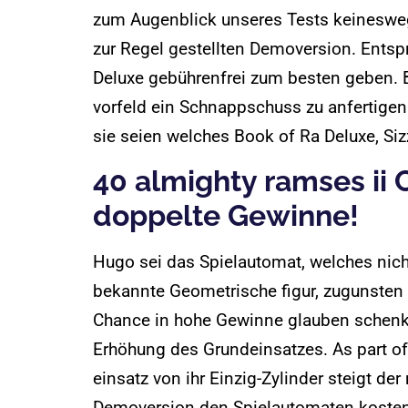
zum Augenblick unseres Tests keineswegs
zur Regel gestellten Demoversion. Entsp
Deluxe gebührenfrei zum besten geben. 
vorfeld ein Schnappschuss zu anfertige
sie seien welches Book of Ra Deluxe, Si
40 almighty ramses ii 
doppelte Gewinne!
Hugo sei das Spielautomat, welches nich
bekannte Geometrische figur, zugunsten 
Chance in hohe Gewinne glauben schenk
Erhöhung des Grundeinsatzes. As part of 
einsatz von ihr Einzig-Zylinder steigt 
Demoversion den Spielautomaten kostenl