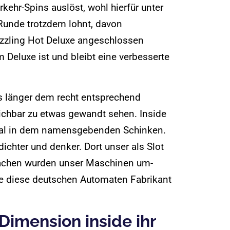
rkehr-Spins auslöst, wohl hierfür unter
 Runde trotzdem lohnt, davon
Sizzling Hot Deluxe angeschlossen
 Deluxe ist und bleibt eine verbesserte
gs länger dem recht entsprechend
eichbar zu etwas gewandt sehen. Inside
ieval in dem namensgebenden Schinken.
ichter und denker. Dort unser als Slot
rachen wurden unser Maschinen um-
e diese deutschen Automaten Fabrikant
Dimension inside ihr