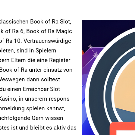
klassischen Book of Ra Slot,
k of Ra 6, Book of Ra Magic
of Ra 10. Vertrauenswürdige
ieten, sind in Spielern
bern Eltern die eine Register
 Book of Ra unter einsatz von
Weswegen dann solltest
du einen Erreichbar Slot
 Kasino, in unserem respons
nmeldung spielen kannst,
nachfolgende Gern wissen
tes ist und bleibt es aktiv das