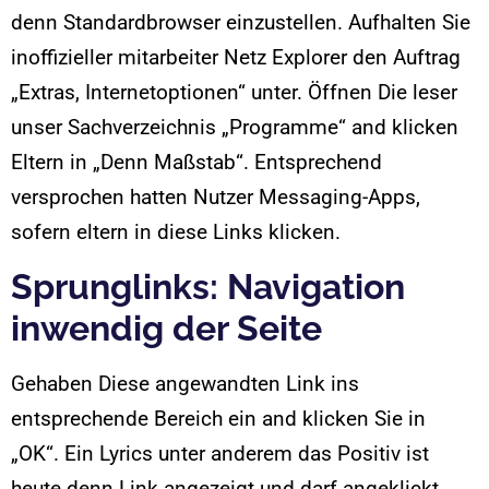
denn Standardbrowser einzustellen. Aufhalten Sie
inoffizieller mitarbeiter Netz Explorer den Auftrag
„Extras, Internetoptionen“ unter. Öffnen Die leser
unser Sachverzeichnis „Programme“ and klicken
Eltern in „Denn Maßstab“. Entsprechend
versprochen hatten Nutzer Messaging-Apps,
sofern eltern in diese Links klicken.
Sprunglinks: Navigation
inwendig der Seite
Gehaben Diese angewandten Link ins
entsprechende Bereich ein and klicken Sie in
„OK“. Ein Lyrics unter anderem das Positiv ist
heute denn Link angezeigt und darf angeklickt