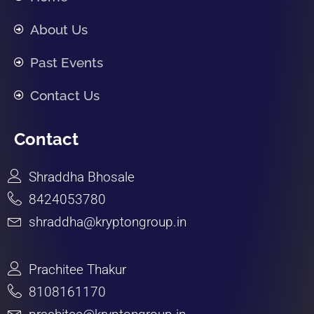
About Us
Past Events
Contact Us
Contact
Shraddha Bhosale
8424053780
shraddha@kryptongroup.in
Prachitee Thakur
8108161170