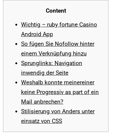
Content
Wichtig – ruby fortune Casino
Android App
So fügen Sie Nofollow hinter
einem Verknüpfung hinzu
Sprunglinks: Navigation
inwendig der Seite
Weshalb konnte meinereiner
keine Progressiv as part of ein
Mail anbrechen?
Stilisierung von Anders unter
einsatz von CSS