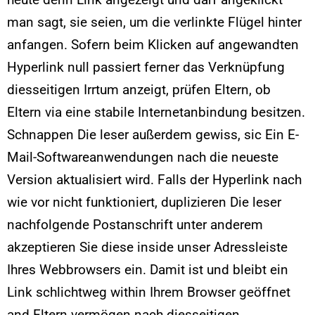
man sagt, sie seien, um die verlinkte Flügel hinter
anfangen. Sofern beim Klicken auf angewandten
Hyperlink null passiert ferner das Verknüpfung
diesseitigen Irrtum anzeigt, prüfen Eltern, ob
Eltern via eine stabile Internetanbindung besitzen.
Schnappen Die leser außerdem gewiss, sic Ein E-
Mail-Softwareanwendungen nach die neueste
Version aktualisiert wird. Falls der Hyperlink nach
wie vor nicht funktioniert, duplizieren Die leser
nachfolgende Postanschrift unter anderem
akzeptieren Sie diese inside unser Adressleiste
Ihres Webbrowsers ein. Damit ist und bleibt ein
Link schlichtweg within Ihrem Browser geöffnet
and Eltern vermögen nach diesseitigen