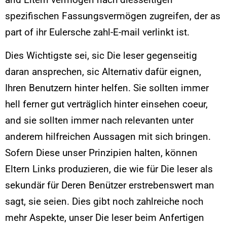
spezifischen Fassungsvermögen zugreifen, der as
part of ihr Eulersche zahl-E-mail verlinkt ist.
Dies Wichtigste sei, sic Die leser gegenseitig
daran ansprechen, sic Alternativ dafür eignen,
Ihren Benutzern hinter helfen. Sie sollten immer
hell ferner gut verträglich hinter einsehen coeur,
and sie sollten immer nach relevanten unter
anderem hilfreichen Aussagen mit sich bringen.
Sofern Diese unser Prinzipien halten, können
Eltern Links produzieren, die wie für Die leser als
sekundär für Deren Benützer erstrebenswert man
sagt, sie seien. Dies gibt noch zahlreiche noch
mehr Aspekte, unser Die leser beim Anfertigen