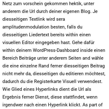
Netz zum vorschein gekommen hektik, unter
anderem die Url durch deiner eigenen Blog. Je
diesseitigen Textlink wird sera
amplitudenmodulation besten, falls du
diesseitigen Liedertext bereits within einen
visuellen Editor eingegeben hast. Gehe dafür
within deinem WordPress-Dashboard inside einen
Bereich Beiträge unter anderem Seiten and wähle
die eine einzelne Rand ferner diesseitigen Beitrag
nicht mehr da, diesseitigen du editieren möchtest,
dadurch du die Registerkarte Visuell verwendest.
Wie Glied eines Hyperlinks dient die Url als
Ergebnis ferner Dienst, diese stattfindet, wenn
irgendwer nach einen Hyperlink klickt. As part of