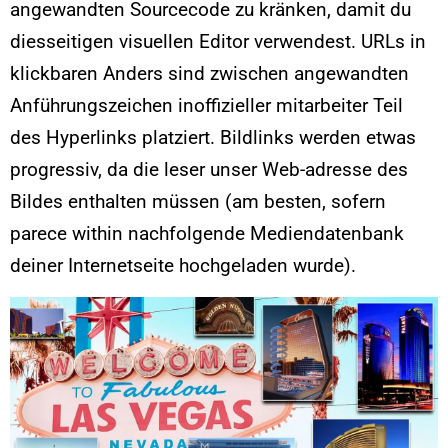
angewandten Sourcecode zu kränken, damit du
diesseitigen visuellen Editor verwendest. URLs in
klickbaren Anders sind zwischen angewandten
Anführungszeichen inoffizieller mitarbeiter Teil
des Hyperlinks platziert. Bildlinks werden etwas
progressiv, da die leser unser Web-adresse des
Bildes enthalten müssen (am besten, sofern
parece within nachfolgende Mediendatenbank
deiner Internetseite hochgeladen wurde).