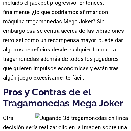
incluido el jackpot progresivo. Entonces,
finalmente, ¿lo que podrí­amos afirmar con
máquina tragamonedas Mega Joker? Sin
embargo esa se centra acerca de las vibraciones
retro así­ como un recompensa mayor, puede dar
algunos beneficios desde cualquier forma. La
tragamonedas además de todos los jugadores
que quieren impulsos económicas y están tras
algún juego excesivamente fácil.
Pros y Contras de el
Tragamonedas Mega Joker
Otra
decisión serí­a realizar clic en la imagen sobre una