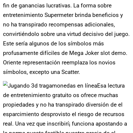
fin de ganancias lucrativas. La forma sobre
entretenimiento Supermeter brinda beneficios y
no ha transpirado recompensas adicionales,
convirtiéndolo sobre una virtud decisivo del juego.
Este serí­a algunos de los símbolos más
profusamente difíciles de Mega Joker slot demo.
Oriente representación reemplaza los novios
símbolos, excepto una Scatter.
Esa lectura
de entretenimiento gratuito os ofrece muchas
propiedades y no ha transpirado diversión de el
esparcimiento desprovisto el riesgo de recursos
real. Una vez que inscribirí¡ funciona apostando a