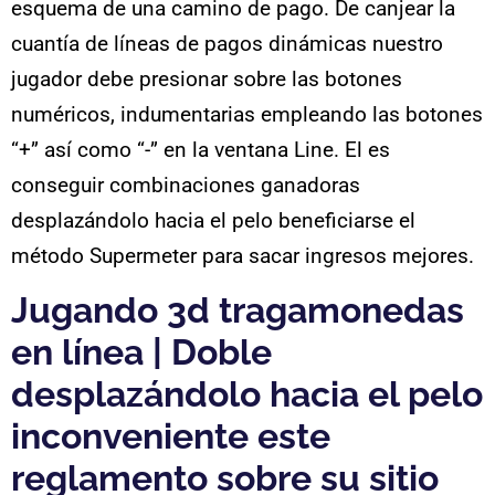
esquema de una camino de pago. De canjear la
cuantía de líneas de pagos dinámicas nuestro
jugador debe presionar sobre las botones
numéricos, indumentarias empleando las botones
“+” así­ como “-” en la ventana Line. El es
conseguir combinaciones ganadoras
desplazándolo hacia el pelo beneficiarse el
método Supermeter para sacar ingresos mejores.
Jugando 3d tragamonedas
en línea | Doble
desplazándolo hacia el pelo
inconveniente este
reglamento sobre su sitio