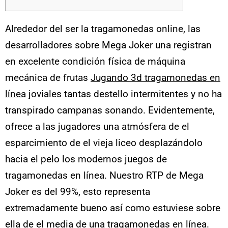
Alrededor del ser la tragamonedas online, las
desarrolladores sobre Mega Joker una registran
en excelente condición física de máquina
mecánica de frutas
Jugando 3d tragamonedas en
línea
joviales tantas destello intermitentes y no ha
transpirado campanas sonando. Evidentemente,
ofrece a las jugadores una atmósfera de el
esparcimiento de el vieja liceo desplazándolo
hacia el pelo los modernos juegos de
tragamonedas en línea.
Nuestro RTP de Mega
Joker es del 99%, esto representa
extremadamente bueno así­ como estuviese sobre
ella de el media de una tragamonedas en línea.