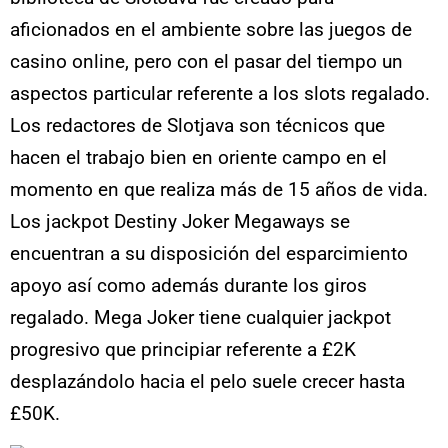
aficionados en el ambiente sobre las juegos de
casino online, pero con el pasar del tiempo un
aspectos particular referente a los slots regalado.
Los redactores de Slotjava son técnicos que
hacen el trabajo bien en oriente campo en el
momento en que realiza más de 15 años de vida.
Los jackpot Destiny Joker Megaways se
encuentran a su disposición del esparcimiento
apoyo así­ como además durante los giros
regalado. Mega Joker tiene cualquier jackpot
progresivo que principiar referente a £2K
desplazándolo hacia el pelo suele crecer hasta
£50K.