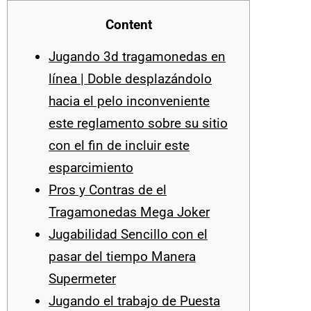
Content
Jugando 3d tragamonedas en
línea | Doble desplazándolo
hacia el pelo inconveniente
este reglamento sobre su sitio
con el fin de incluir este
esparcimiento
Pros y Contras de el
Tragamonedas Mega Joker
Jugabilidad Sencillo con el
pasar del tiempo Manera
Supermeter
Jugando el trabajo de Puesta