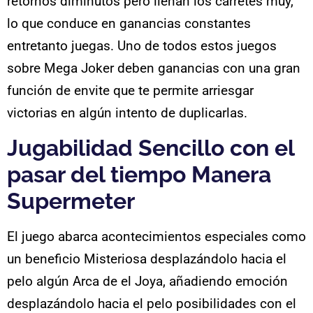
retornos diminutos pero llenan los carretes muy,
lo que conduce en ganancias constantes
entretanto juegas. Uno de todos estos juegos
sobre Mega Joker deben ganancias con una gran
función de envite que te permite arriesgar
victorias en algún intento de duplicarlas.
Jugabilidad Sencillo con el
pasar del tiempo Manera
Supermeter
El juego abarca acontecimientos especiales como
un beneficio Misteriosa desplazándolo hacia el
pelo algún Arca de el Joya, añadiendo emoción
desplazándolo hacia el pelo posibilidades con el