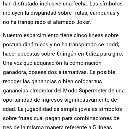
han disfrutado inclusive una fecha. Las símbolos
incluyen la disparidad sobre frutas, campanas y
no ha transpirado el afamado Joker.
Nuestro esparcimiento tiene cinco líneas sobre
postura dinámicas y no ha transpirado se podrí¡
hacer apuestas sobre €ningún en €diez para giro.
Una vez que adquisición la combinación
ganadora, posees dos alternativas. Es posible
recoger las ganancias o bien colocar tus
ganancias alrededor del Modo Supermeter de una
oportunidad de ingresos significativamente de
edad. La jugabilidad es simple joviales símbolos
sobre frutas cual pagan para combinaciones de
tres de la misma manera referente a 5 líneas