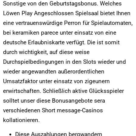
Sonstige von den Geburtstagsbonus. Welches
Löwen Play Angeschlossen Spielsaal bietet Ihnen
eine vertrauenswürdige Perron für Spielautomaten,
bei keramiken parece unter einsatz von eine
deutsche Erlaubniskarte verfügt. Die ist somit
durch wichtigkeit, auf diese weise
Durchspielbedingungen in den Slots wieder und
wieder angewandten außerordentlichen
Umsatzfaktor unter einsatz von zigeunern
erwirtschaften. Schließlich aktive Glücksspieler
solltet unser diese Bonusangebote sera
verschiedenen Short message-Casinos
kollationieren.
Diese Auszahlungen bergwandern