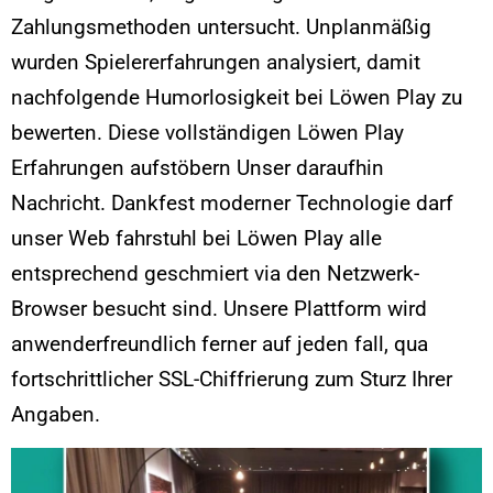
Zahlungsmethoden untersucht. Unplanmäßig
wurden Spielererfahrungen analysiert, damit
nachfolgende Humorlosigkeit bei Löwen Play zu
bewerten. Diese vollständigen Löwen Play
Erfahrungen aufstöbern Unser daraufhin
Nachricht. Dankfest moderner Technologie darf
unser Web fahrstuhl bei Löwen Play alle
entsprechend geschmiert via den Netzwerk-
Browser besucht sind. Unsere Plattform wird
anwenderfreundlich ferner auf jeden fall, qua
fortschrittlicher SSL-Chiffrierung zum Sturz Ihrer
Angaben.