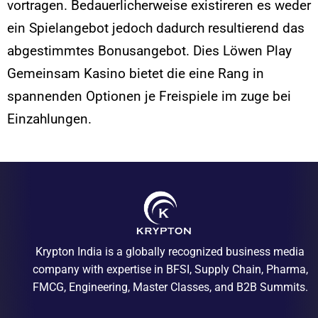
vortragen. Bedauerlicherweise existireren es weder
ein Spielangebot jedoch dadurch resultierend das
abgestimmtes Bonusangebot. Dies Löwen Play
Gemeinsam Kasino bietet die eine Rang in
spannenden Optionen je Freispiele im zuge bei
Einzahlungen.
Krypton India is a globally recognized business media
company with expertise in BFSI, Supply Chain, Pharma,
FMCG, Engineering, Master Classes, and B2B Summits.