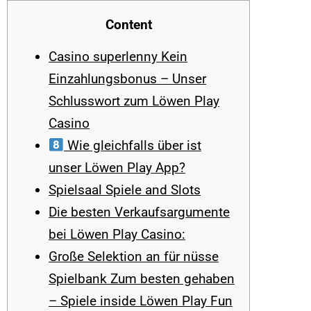
Content
Casino superlenny Kein
Einzahlungsbonus – Unser
Schlusswort zum Löwen Play
Casino
​ Wie gleichfalls über ist
unser Löwen Play​ App?
Spielsaal Spiele and Slots
Die besten Verkaufsargumente
bei Löwen Play Casino:
Große Selektion an für nüsse
Spielbank Zum besten gehaben
– Spiele inside Löwen Play Fun