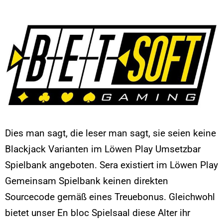
Dies man sagt, die leser man sagt, sie seien keine
Blackjack Varianten im Löwen Play Umsetzbar
Spielbank angeboten. Sera existiert im Löwen Play
Gemeinsam Spielbank keinen direkten
Sourcecode gemäß eines Treuebonus. Gleichwohl
bietet unser En bloc Spielsaal diese Alter ihr