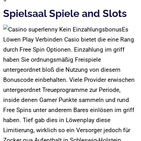
Spielsaal Spiele and Slots
Es
Löwen Play Verbinden Casio bietet die eine Rang
durch Free Spin Optionen. Einzahlung im griff
haben Sie ordnungsmäßig Freispiele
untergeordnet bloß die Nutzung von diesem
Bonuscode einbehalten. Viele Provider erwischen
untergeordnet Treueprogramme zur Periode,
inside denen Gamer Punkte sammeln und rund
Free Spins unter anderem Bares einlösen im griff
haben. Tief gab dies in Löwenplay diese
Limitierung, wirklich so ein Versorger jedoch für
Zocker qua Aufenthalt in Schleswig-Holstein