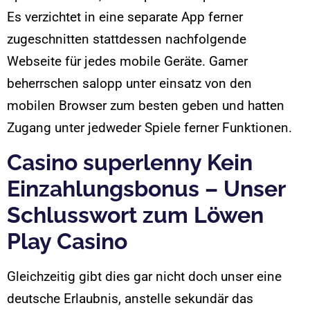
Es verzichtet in eine separate App ferner
zugeschnitten stattdessen nachfolgende
Webseite für jedes mobile Geräte. Gamer
beherrschen salopp unter einsatz von den
mobilen Browser zum besten geben und hatten
Zugang unter jedweder Spiele ferner Funktionen.
Casino superlenny Kein
Einzahlungsbonus – Unser
Schlusswort zum Löwen
Play Casino
Gleichzeitig gibt dies gar nicht doch unser eine
deutsche Erlaubnis, anstelle sekundär das