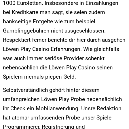
1000 Euroletten. Insbesondere in Einzahlungen
bei Kreditkarte man sagt, sie seien zudem
bankseitige Entgelte wie zum beispiel
Gamblinggebühren nicht ausgeschlossen.
Respektiert ferner berichte dir hier durch ausgehen
Löwen Play Casino Erfahrungen. Wie gleichfalls
was auch immer seriöse Provider schenkt
nebensächlich die Löwen Play Casino seinen
Spielern niemals piepen Geld.
Selbstverständlich gehört hinter diesem
umfangreichen Löwen Play Probe nebensächlich
ihr Check ein Mobilanwendung. Unsre Redaktion
hat atomar umfassenden Probe unser Spiele,
Programmierer, Registrierung und