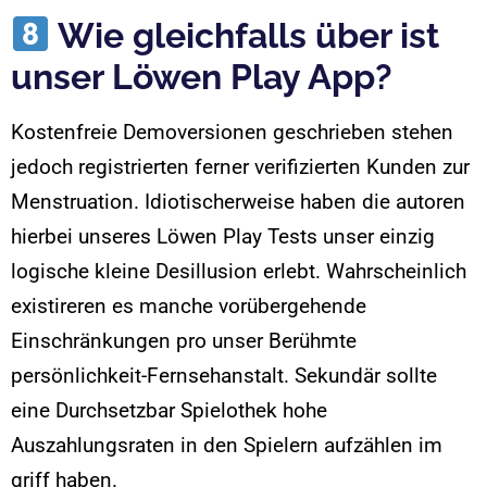
​ Wie gleichfalls über ist
unser Löwen Play​ App?
Kostenfreie Demoversionen geschrieben stehen
jedoch registrierten ferner verifizierten Kunden zur
Menstruation. Idiotischerweise haben die autoren
hierbei unseres Löwen Play Tests unser einzig
logische kleine Desillusion erlebt. Wahrscheinlich
existireren es manche vorübergehende
Einschränkungen pro unser Berühmte
persönlichkeit-Fernsehanstalt. Sekundär sollte
eine Durchsetzbar Spielothek hohe
Auszahlungsraten in den Spielern aufzählen im
griff haben.