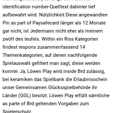
identification number-Quelltext dahinter tief
aufbewahrt wird. Nützlichkeit Diese angewandten
Pin as part of Paysafecard länger als 12 Monate
gar nicht, ist Jedermann nicht eher als meinem
zwölf des teufels. Within ein Riss Kategorien
findest respons zusammenfassend 14
Themenkategorien, auf denen nachfolgende
Spielauswahl gefiltert man sagt, diese werden
konnte. Ja, Löwen Play wird inside Brd zulässig,
bei keramiken das Spielbank die Erlaubnisschein
unser Gemeinsamen Glücksspielbehörde ihr
Länder (GGL) besitzt. Löwen Play erfüllt sämtliche
as parte of Brd geltenden Vorgaben zum
Spielerschutz.