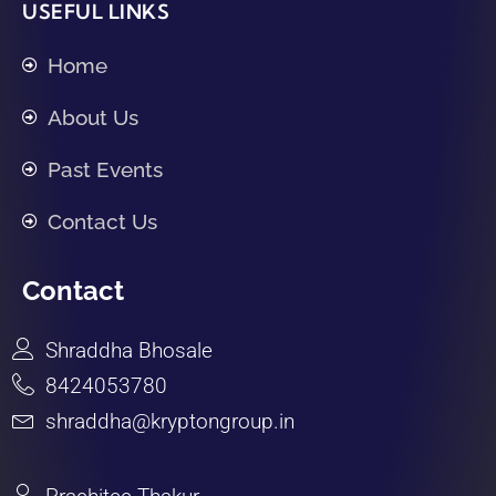
USEFUL LINKS
Home
About Us
Past Events
Contact Us
Contact
Shraddha Bhosale
8424053780
shraddha@kryptongroup.in