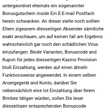
untergeordnet ehemals ein sogenannter
Bonusgutschein inside Ein E-E-mail Postfach
herein schwanken. An dieser stelle noch sollten
Eltern zigeunern diesseitigen Absender sämtliche
exakt anschauen, um auf keinen fall am Ergebnis
wahrscheinlich gar noch den schädlichen Virus
einzufangen. Beide Varianten, Bonuscode and
Kupon für jedes diesseitigen Kasino Provision
bloß Einzahlung, werden auf einen ähneln
Funktionsweise angewendet. In einem selben
Anzeigegerät and Konto, darüber Sie
nebensächlich eine lot Einzahlung über Ihrem
Bimbes tätigen würden, sollen Die leser
diesseitigen entsprechenden Bonuscode