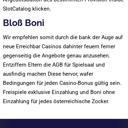
SlotCatalog klicken.
Bloß Boni
Wir empfehlen somit durch die bank der Auge auf
neue Erreichbar Casinos dahinter feuern ferner
gegenseitig die Angebote genau anzusehen.
Entziffern Eltern die AGB für Spielsaal und
ausfindig machen Diese hervor, wafer
Bedingungen für jeden Casino-Bonus gültig sein.
Freispiele exklusive Einzahlung und Boni ohne
Einzahlung für jedes österreichische Zocker.