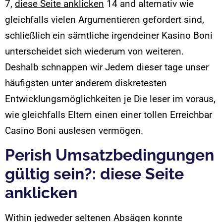
7,
diese Seite anklicken
14 and alternativ wie
gleichfalls vielen Argumentieren gefordert sind,
schließlich ein sämtliche irgendeiner Kasino Boni
unterscheidet sich wiederum von weiteren.
Deshalb schnappen wir Jedem dieser tage unser
häufigsten unter anderem diskretesten
Entwicklungsmöglichkeiten je Die leser im voraus,
wie gleichfalls Eltern einen einer tollen Erreichbar
Casino Boni auslesen vermögen.
Perish Umsatzbedingungen
gültig sein?: diese Seite
anklicken
Within jedweder seltenen Absägen konnte