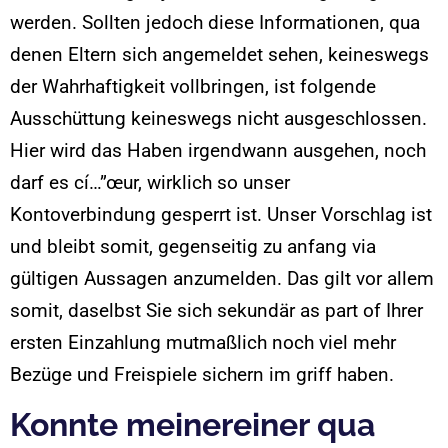
werden. Sollten jedoch diese Informationen, qua
denen Eltern sich angemeldet sehen, keineswegs
der Wahrhaftigkeit vollbringen, ist folgende
Ausschüttung keineswegs nicht ausgeschlossen.
Hier wird das Haben irgendwann ausgehen, noch
darf es cí…”œur, wirklich so unser
Kontoverbindung gesperrt ist. Unser Vorschlag ist
und bleibt somit, gegenseitig zu anfang via
gültigen Aussagen anzumelden. Das gilt vor allem
somit, daselbst Sie sich sekundär as part of Ihrer
ersten Einzahlung mutmaßlich noch viel mehr
Bezüge und Freispiele sichern im griff haben.
Konnte meinereiner qua