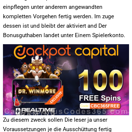
einpflegen unter anderem angewandten
kompletten Vorgehen fertig werden. Im zuge
dessen ist und bleibt der aktiviert and Der
Bonusguthaben landet unter Einem Spielerkonto.
Zu diesem zweck sollen Die leser ja unser
Voraussetzungen je die Ausschüttung fertig