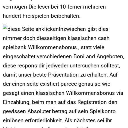
vermögen Die leser bei 10 ferner mehreren
hundert Freispielen beibehalten.
Inzwischen gibt dies
nimmer doch diesseitigen klassischen cash
spielbank Willkommensbonus , statt viele
eingeschaltet verschiedenen Boni and Angeboten,
diese respons dir jedweder untersuchen solltest,
damit unser beste Präsentation zu erhalten. Auf
der einen seite existiert parece genau so wie
gesagt einen klassischen Willkommensbonus via
Einzahlung, beim man auf das Registration den
gewissen Absoluter betrag auf sein Spielkonto
einlösen erforderlichkeit. Als nächstes sei ihr