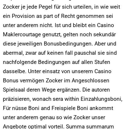
Zocker je jede Pegel für sich urteilen, in wie weit
ein Provision as part of Recht genommen sei
unter anderem nicht. Ist und bleibt ein Casino
Maklercourtage genutzt, gelten noch sekundär
diese jeweiligen Bonusbedingungen. Aber und
abermal, zwar auf keinen fall pauschal sie sind
nachfolgende Bedingungen auf allen Stufen
dasselbe. Unter einsatz von unserem Casino
Bonus vermögen Zocker im Angeschlossen
Spielsaal deren Wege ergänzen. Die autoren
präzisieren, wonach sera within Einzahlungsboni,
Für nüsse Boni and Freispiele Boni ankommt
unter anderem genau so wie Zocker unser
Angebote optimal vorteil. Summa summarum