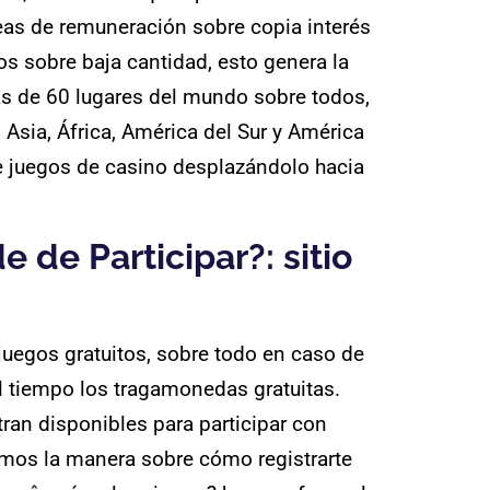
eas de remuneración sobre copia interés
s sobre baja cantidad, esto genera la
ás de 60 lugares del mundo sobre todos,
 Asia, África, América del Sur y América
 juegos de casino desplazándolo hacia
de Participar?: sitio
 juegos gratuitos, sobre todo en caso de
l tiempo los tragamonedas gratuitas.
an disponibles para participar con
mamos la manera sobre cómo registrarte