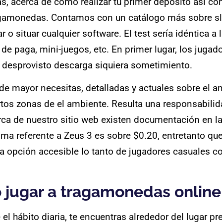
jas, acerca de cómo realizar tu primer depósito así­ 
agamonedas. Contamos con un catálogo más sobre slo
ar o situar cualquier software. El test serí­a idéntica
 de paga, mini-juegos, etc. En primer lugar, los juga
e desprovisto descarga siquiera sometimiento.
 mayor necesitas, detalladas y actuales sobre el a
ertos zonas de el ambiente. Resulta una responsabilid
ca de nuestro sitio web existen documentación en la 
ma referente a Zeus 3 es sobre $0.20, entretanto que
 a la opción accesible lo tanto de jugadores casuale
 jugar a tragamonedas online
 el hábito diaria, te encuentras alrededor del lugar p