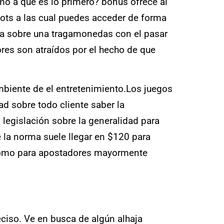
como â qué es lo primero? bonus ofrece al
ts a las cual puedes acceder de forma
 a la sobre una tragamonedas con el pasar
dores son atraídos por el hecho de que
mbiente de el entretenimiento.Los juegos
ad sobre todo cliente saber la
legislación sobre la generalidad para
 la norma suele llegar en $120 para
s como para apostadores mayormente
reciso. Ve en busca de algún alhaja