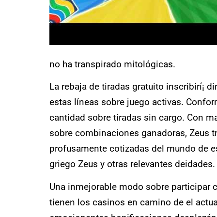
no ha transpirado mitológicas.
La rebaja de tiradas gratuito inscribirí
estas líneas sobre juego activas. Confor
cantidad sobre tiradas sin cargo. Con ma
sobre combinaciones ganadoras, Zeus t
profusamente cotizadas del mundo de es
griego Zeus y otras relevantes deidades.
Una inmejorable modo sobre participar cu
tienen los casinos en camino de el actua