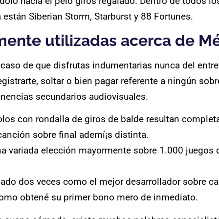
lo hacia el pelo giros regalado. Dentro de todos l
 están Siberian Storm, Starburst y 88 Fortunes.
nte utilizadas acerca de Mé
caso de que disfrutas indumentarias nunca del entret
gistrarte, soltar o bien pagar referente a ningún sob
enencias secundarios audiovisuales.
bolos con rondalla de giros de balde resultan comple
canción sobre final ademí¡s distinta.
na variada elección mayormente sobre 1.000 juegos d
ado dos veces como el mejor desarrollador sobre cas
­ como obtené su primer bono mero de inmediato.