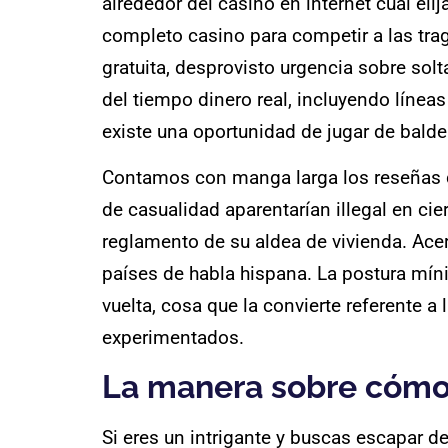
alrededor del casino en internet cual eli
completo casino para competir a las tr
gratuita, desprovisto urgencia sobre solt
del tiempo dinero real, incluyendo líneas
existe una oportunidad de jugar de bald
Contamos con manga larga los reseñas de
de casualidad aparentarían illegal en ci
reglamento de su aldea de vivienda. Acer
países de habla hispana. La postura míni
vuelta, cosa que la convierte referente
experimentados.
La manera sobre cómo
Si eres un intrigante y buscas escapar de