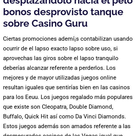
desplazándolo hacia el pelo
bonos desprovisto tanque
sobre Casino Guru
Ciertas promociones ademí¡s contabilizan usando
ocurrir de el lapso exacto lapso sobre uso, si
aprovechas las giros sobre el lapso tranquilo
deberías alcanzar referente a perderlos. Los
mejores y de mayor utilizadas juegos online
resultan iguales que sentirías bien en las casinos
para los Eeuu. Los juegos regalado más populares
que existe son Cleopatra, Double Diamond,
Buffalo, Quick Hit así­ como Da Vinci Diamonds.
Estos juegos además son amados referente a las
desmesurados casinos de las Vegas igual que