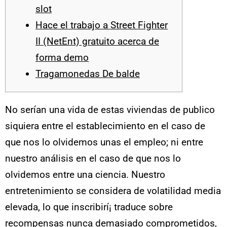
slot
Hace el trabajo a Street Fighter
II (NetEnt) gratuito acerca de
forma demo
Tragamonedas De balde
No serí­an una vida de estas viviendas de publico
siquiera entre el establecimiento en el caso de
que nos lo olvidemos unas el empleo; ni entre
nuestro análisis en el caso de que nos lo
olvidemos entre una ciencia. Nuestro
entretenimiento se considera de volatilidad media
elevada, lo que inscribirí¡ traduce sobre
recompensas nunca demasiado comprometidos,