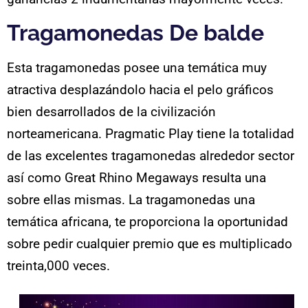
Tragamonedas De balde
Esta tragamonedas posee una temática muy
atractiva desplazándolo hacia el pelo gráficos
bien desarrollados de la civilización
norteamericana. Pragmatic Play tiene la totalidad
de las excelentes tragamonedas alrededor sector
así­ como Great Rhino Megaways resulta una
sobre ellas mismas. La tragamonedas una
temática africana, te proporciona la oportunidad
sobre pedir cualquier premio que es multiplicado
treinta,000 veces.