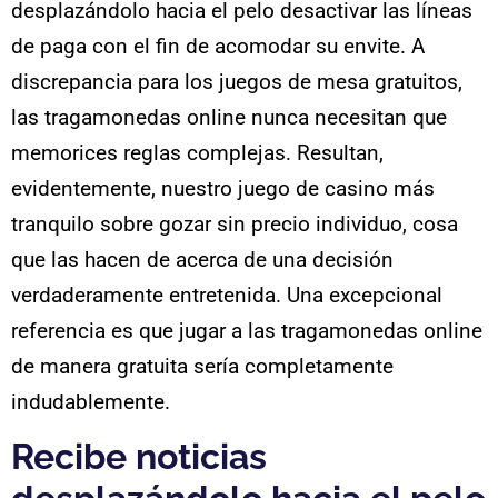
desplazándolo hacia el pelo desactivar las líneas
de paga con el fin de acomodar su envite. A
discrepancia para los juegos de mesa gratuitos,
las tragamonedas online nunca necesitan que
memorices reglas complejas. Resultan,
evidentemente, nuestro juego de casino más
tranquilo sobre gozar sin precio individuo, cosa
que las hacen de acerca de una decisión
verdaderamente entretenida. Una excepcional
referencia es que jugar a las tragamonedas online
de manera gratuita serí­a completamente
indudablemente.
Recibe noticias