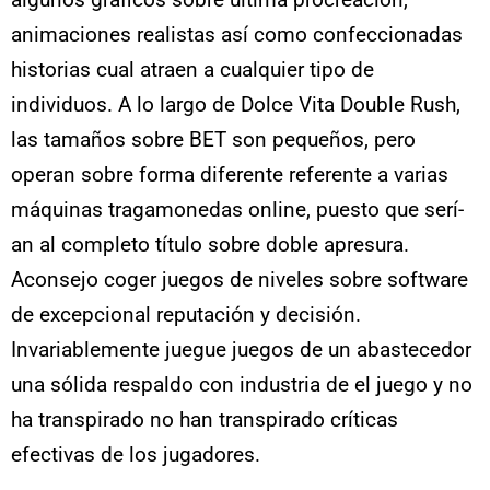
animaciones realistas así­ como confeccionadas
historias cual atraen a cualquier tipo de
individuos. A lo largo de Dolce Vita Double Rush,
las tamaños sobre BET son pequeños, pero
operan sobre forma diferente referente a varias
máquinas tragamonedas online, puesto que serí­
an al completo título sobre doble apresura.
Aconsejo coger juegos de niveles sobre software
de excepcional reputación y decisión.
Invariablemente juegue juegos de un abastecedor
una sólida respaldo con industria de el juego y no
ha transpirado no han transpirado críticas
efectivas de los jugadores.