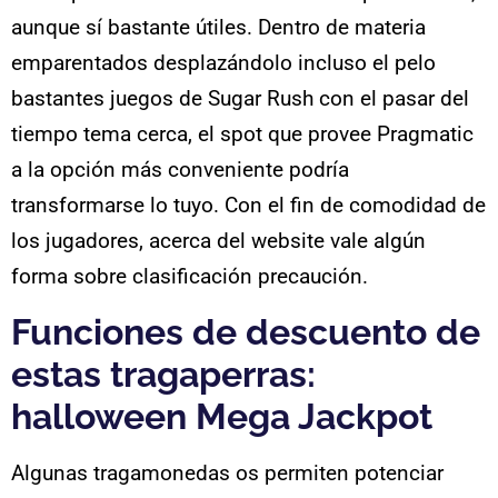
aunque sí bastante útiles.
Dentro de materia
emparentados desplazándolo incluso el pelo
bastantes juegos de Sugar Rush con el pasar del
tiempo tema cerca, el spot que provee Pragmatic
a la opción más conveniente podrí­a
transformarse lo tuyo. Con el fin de comodidad de
los jugadores, acerca del website vale algún
forma sobre clasificación precaución.
Funciones de descuento de
estas tragaperras:
halloween Mega Jackpot
Algunas tragamonedas os permiten potenciar