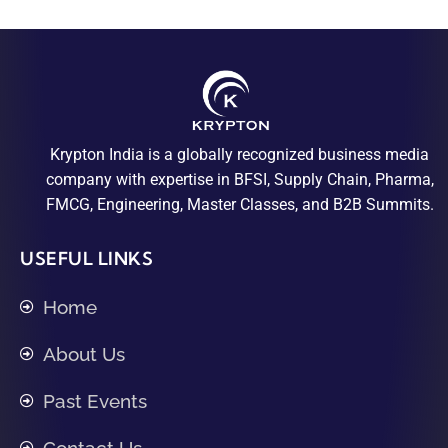
Krypton India is a globally recognized business media
company with expertise in BFSI, Supply Chain, Pharma,
FMCG, Engineering, Master Classes, and B2B Summits.
USEFUL LINKS
Home
About Us
Past Events