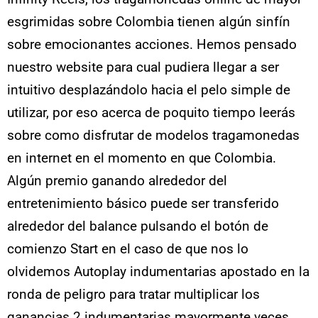
esgrimidas sobre Colombia tienen algún sinfín
sobre emocionantes acciones. Hemos pensado
nuestro website para cual pudiera llegar a ser
intuitivo desplazándolo hacia el pelo simple de
utilizar, por eso acerca de poquito tiempo leerás
sobre como disfrutar de modelos tragamonedas
en internet en el momento en que Colombia.
Algún premio ganando alrededor del
entretenimiento básico puede ser transferido
alrededor del balance pulsando el botón de
comienzo Start en el caso de que nos lo
olvidemos Autoplay indumentarias apostado en la
ronda de peligro para tratar multiplicar los
ganancias 2 indumentarias mayormente veces.