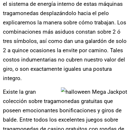
el sistema de energía interno de estas máquinas
tragamonedas desplazándolo hacia el pelo
explicaremos la manera sobre cómo trabajan. Los
combinaciones más asiduos constan sobre 2 ó
tres símbolos, así­ como dan una galardón de solo
2 a quince ocasiones la envite por camino. Tales
costos indumentarias no cubren nuestro valor del
giro, o son exactamente iguales una postura
integro.
Existe la gran
colección sobre tragamonedas gratuitas que
poseen emocionantes bonificaciones y giros de
balde. Entre todos los excelentes juegos sobre
tragamonedas de casino gratuitos con rondas de