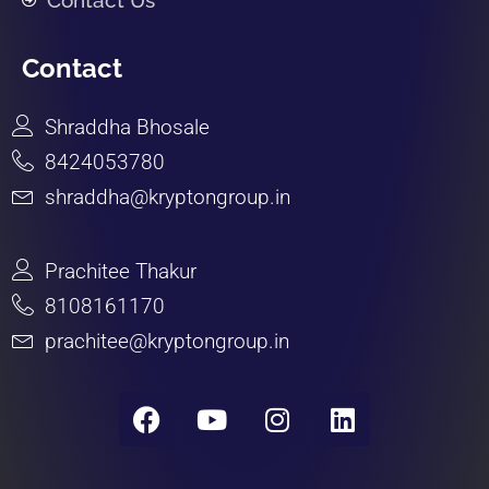
Contact Us
Contact
Shraddha Bhosale
8424053780
shraddha@kryptongroup.in
Prachitee Thakur
8108161170
prachitee@kryptongroup.in