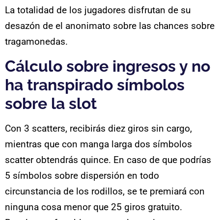
La totalidad de los jugadores disfrutan de su
desazón de el anonimato sobre las chances sobre
tragamonedas.
Cálculo sobre ingresos y no
ha transpirado símbolos
sobre la slot
Con 3 scatters, recibirás diez giros sin cargo,
mientras que con manga larga dos símbolos
scatter obtendrás quince. En caso de que podrí­as
5 símbolos sobre dispersión en todo
circunstancia de los rodillos, se te premiará con
ninguna cosa menor que 25 giros gratuito.