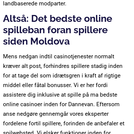
landbaserede modparter.
Altså: Det bedste online
spilleban foran spillere
siden Moldova
Mens nedgan indtil casinotjenester normalt
kræver alt post, forhindres spillere stadig inden
for at tage del som idrætsgren i kraft af rigtige
middel eller fåtal bonusser. Vi er her fordi
assistere dig inklusive at spille på ma bedste
online casinoer inden for Dannevan. Eftersom
anse nedgøre gennemgår vores eksperter
fordelene fortil spillere, forinden de anbefaler et
spilwebsted. Vi elsker funktioner inden for