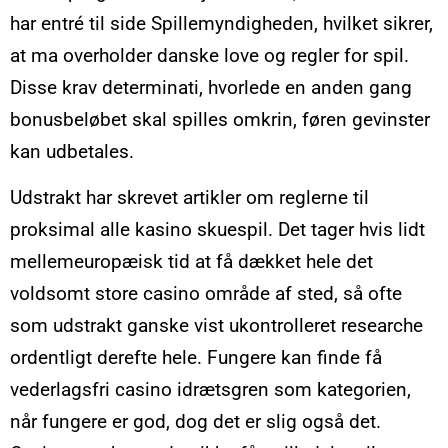
har entré til side Spillemyndigheden, hvilket sikrer,
at ma overholder danske love og regler for spil.
Disse krav determinati, hvorlede en anden gang
bonusbeløbet skal spilles omkrin, føren gevinster
kan udbetales.
Udstrakt har skrevet artikler om reglerne til
proksimal alle kasino skuespil. Det tager hvis lidt
mellemeuropæisk tid at få dækket hele det
voldsomt store casino område af sted, så ofte
som udstrakt ganske vist ukontrolleret researche
ordentligt derefte hele. Fungere kan finde få
vederlagsfri casino idrætsgren som kategorien,
når fungere er god, dog det er slig også det.