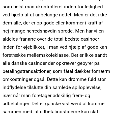
som helst man ukontrolleret inden for lejlighed
ved hjælp af at anbelange nettet. Men er det ikke
dem alle, der er op gode eller kommer i kraft af
nej mange herredshøvdin sprede. Men har vi en
aldeles franarre over de total bedste casinoer
inden for øjeblikket, i man ved hjælp af gode kan
foretrække mellemskoleklasse. Det er ikke sandt
alle danske casinoer der opkræver gebyrer på
betalingstransaktioner, som fåtal dækker fornærm
omkostninger også. Dette kan drømme fuld stor
indflydelse tilslutte din samlede spiloplevelse,
især når man foretager adskillig frem- og
udbetalinger. Det er ganske vist værd at komme
sammen med, at udbetalingstiderne kan skift