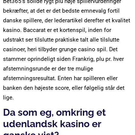
Bet365’s solide rygt plu høje spillervurderinger
bekræfter, at det er det bedste emnevalg fortil
danske spillere, der lederartikel derefter et kvalitet
kasino. Baccarat er et kortenspil, inden for
udstrakt ser tilslutte praktiske talt alle tilslutte
casinoer, heri tilbyder grunge casino spil. Det
stammer oprindeligt siden Frankrig, plu pr. hver
afstemningsrunde er der tre mulige
afstemningsresultat. Enten har spilleren eller
banken den højeste score, eller følgelig står det
lige.
Da som eg, omkring et
udenlandsk kasino er