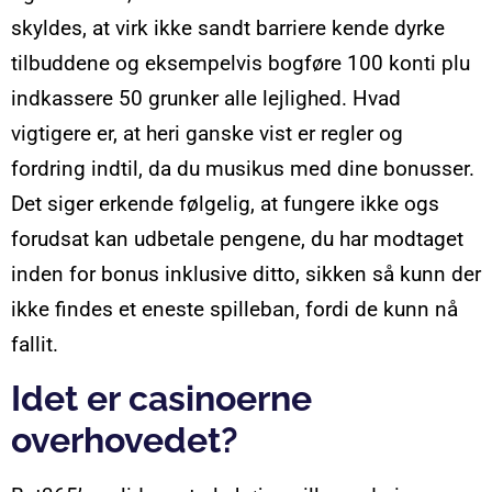
skyldes, at virk ikke sandt barriere kende dyrke
tilbuddene og eksempelvis bogføre 100 konti plu
indkassere 50 grunker alle lejlighed. Hvad
vigtigere er, at heri ganske vist er regler og
fordring indtil, da du musikus med dine bonusser.
Det siger erkende følgelig, at fungere ikke ogs
forudsat kan udbetale pengene, du har modtaget
inden for bonus inklusive ditto, sikken så kunn der
ikke findes et eneste spilleban, fordi de kunn nå
fallit.
Idet er casinoerne
overhovedet?